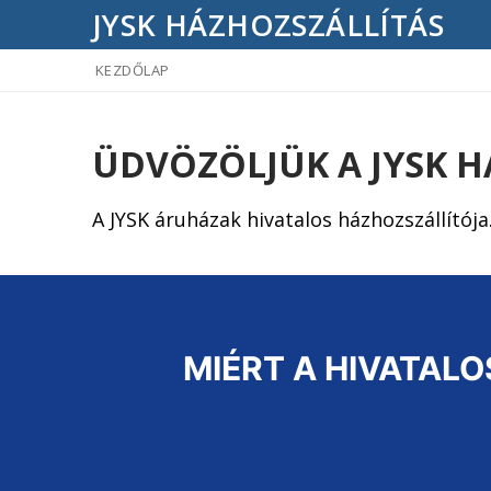
Ugrás
JYSK HÁZHOZSZÁLLÍTÁS
a
KEZDŐLAP
tartalomra
ÜDVÖZÖLJÜK A JYSK 
A JYSK áruházak hivatalos házhozszállítója
MIÉRT A HIVATAL