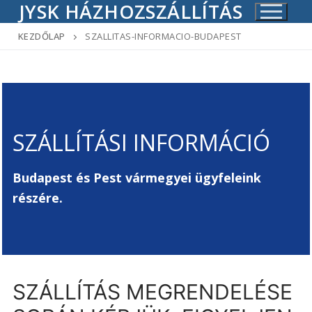
JYSK HÁZHOZSZÁLLÍTÁS
Ugrás
a
KEZDŐLAP
SZALLITAS-INFORMACIO-BUDAPEST
tartalomra
SZÁLLÍTÁSI INFORMÁCIÓ
Budapest és Pest vármegyei ügyfeleink
részére.
SZÁLLÍTÁS MEGRENDELÉSE